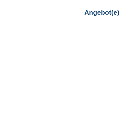
Angebot(e)
zen
Blog
Kontakt
Neu-Ulmer Straße 10, 98617 Meiningen