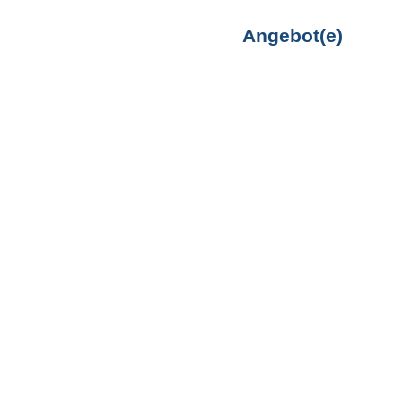
Angebot(e)
zen
Blog
Kontakt
Neu-Ulmer Straße 10, 98617 Meiningen